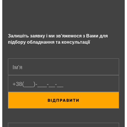
Верстат працює стабільно, якість різу 
відмінна, усе відповідає заявленим 
характеристикам. Видно, що компанія дійсно 
розбирається в обладнанні та супроводжує 
клієнта на всіх етапах. Рекомендуємо ТОВ 
Залишіть заявку і ми зв’яжемося з Вами для
АЛМАКСТЕХ м. Дніпро  до співпраці!
підбору обладнання та консультації
ВІДПРАВИТИ