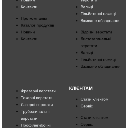
Новини
верстати
Контакти
Вальці
Гільйотинні ножиці
Про компанію
Вживане обладнання
Каталог продуктів
Новини
Відрізні верстати
Контакти
Листозагинальні
верстати
Вальці
Гільйотинні ножиці
Вживане обладнання
КЛІЄНТАМ
Фрезерні верстати
Токарні верстати
Стати клієнтом
Лазерні верстати
Сервіс
Трубозгинальні
Стати клієнтом
верстати
Сервіс
Профілегибочні