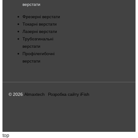
верстати
Фрезерні верстати
Токарні верстати
Лазерні верстати
Трубозгинальні
верстати
Профілегибочні
верстати
© 2026
Almaxtech
Розробка сайту iFish
top