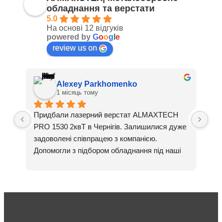
обладнання та верстати
5.0
На основі 12 відгуків
powered by
G
o
o
g
l
e
review us on
Alexey Parkhomenko
1 місяць тому
Придбали лазерний верстат ALMAXTECH 
За
PRO 1530 2квТ в Чернігів. Залишилися дуже 
вер
задоволені співпрацею з компанією. 
які
Допомогли з підбором обладнання під наші 
ха
задачі, організували доставку, виконали 
як 
пусконалагоджувальні роботи та навчання 
сп
операторів. Разом із лазерним верстатом 
також поставили стабілізатор напруги та 
компресор, що дуже зручно — отримали 
повністю готове рішення для роботи. 