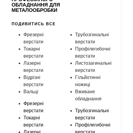
ОБЛАДНАННЯ ДЛЯ
МЕТАЛООБРОБКИ
ПОДИВИТИСЬ ВСЕ
Фрезерні
Трубозгинальні
верстати
верстати
Токарні
Профілегибочні
верстати
верстати
Лазерні
Листозагинальні
верстати
верстати
Відрізні
Гільйотинні
верстати
ножиці
Вальці
Вживане
обладнання
Фрезерні
верстати
Трубозгинальні
Токарні
верстати
верстати
Профілегибочні
Лазерні
верстати