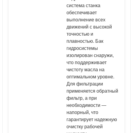
система станка
обеспечивает
48.3x3.2
400
выполнение всех
10
88.9x3.2
1000
B-1**
движений с высокой
88.9x4
1600
точностью и
плавностью. Бак
50x25x2
600
гидросистемы
11
80x40x5
2000
B-2**
изолирован снаружи,
100x40x3.2
3000
что поддерживает
чистоту масла на
40x40x2.7
500
оптимальном уровне.
12
70x70x3.2
1600
B-3**
Для фильтрации
70x70x4
3000
применяется обратный
фильтр, а при
необходимости —
UNP60
400
напорный, что
13
UNP120
800
AD
гарантирует надежную
UNP140
1200
очистку рабочей