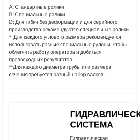
5
80x25
700
AD
А: Стандартные ролики
100x20
2100
B: Специальные ролики
D: Для гибки без деформации и для серийного
50x10
260
производства рекомендуются специальные ролики.
6
80x20
400
A
* Для каждого углового размера рекомендуется
120x30
600
использовать разные специальные рулоны, чтобы
облегчить работу оператора и добиться
превосходных результатов.
30
300
**Для каждого диаметра трубы или размера
7
40
500
A
сечения требуется разный набор валков.
45
1000
35
300
8
50
500
B-1**
60
1000
ГИДРАВЛИЧЕС
СИСТЕМА
40x2
400
9
100x2
2400
B-1**
Гидравлическая
100x3
3000