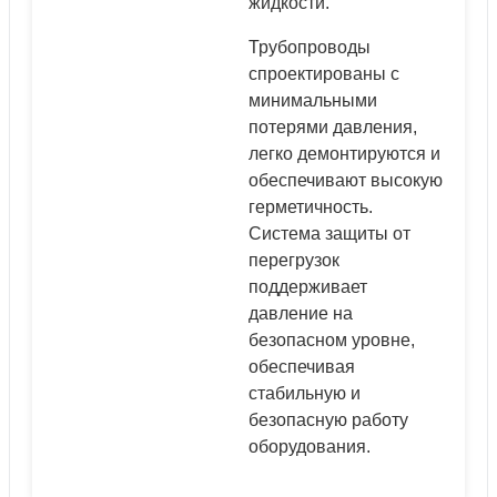
жидкости.
UNP60
400
14
UNP120
800
AD
Трубопроводы
UNP140
1200
спроектированы с
минимальными
потерями давления,
15
INP120
500
AD
легко демонтируются и
обеспечивают высокую
герметичность.
Система защиты от
перегрузок
поддерживает
давление на
безопасном уровне,
обеспечивая
стабильную и
безопасную работу
оборудования.