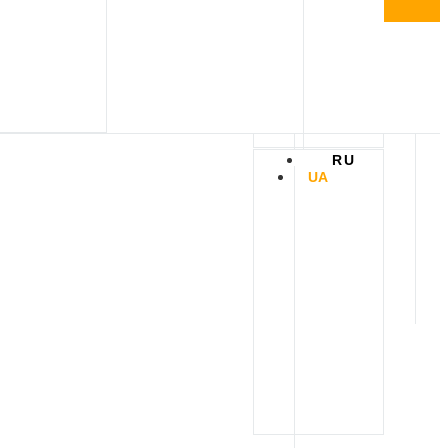
RU
RU
UA