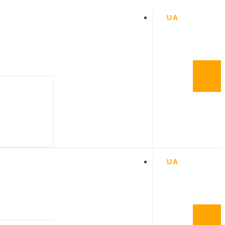
UA
RU
UA
UA